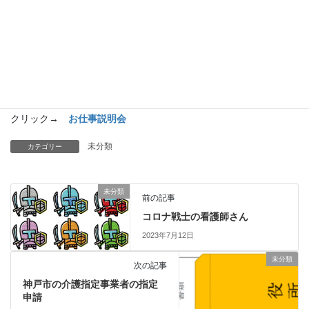
求人募集要項 – ゲンリ訪問看護リハビリステーション北須磨
(genlikitasuma-houkan.com)
です。参考までに見ておいてくださいませ。
☆彡☆彡☆彡
お仕事説明会、随時実施中。下をクリックしてね
☆
彡☆彡☆彡
クリック→
お仕事説明会
未分類
カテゴリー
未分類
前の記事
コロナ戦士の看護師さん
2023年7月12日
未分類
次の記事
神戸市の介護指定事業者の指定
申請