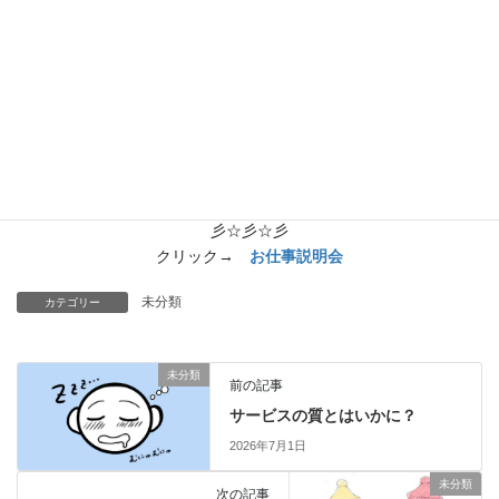
す。受け取る気がないような雰囲気を作ってしまった、それはこ
ちらの問題です。言語の違いが受け取り方の違いにもなります。
我々はもっと修行しないといけません。ありがとうが誰にでも伝
わる力を持ちたいです。
求人募集要項 – ゲンリ訪問看護リハビリステーション北須磨
(genlikitasuma-houkan.com)
です。参考までに見ておいてくださいませ。
☆彡☆彡☆彡
お仕事説明会、随時実施中。下をクリックしてね
☆
彡☆彡☆彡
クリック→
お仕事説明会
未分類
カテゴリー
未分類
前の記事
サービスの質とはいかに？
2026年7月1日
未分類
次の記事