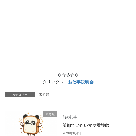
は」です。ひと昔の「ダイバーシティー」に対応する一番の方法
は「普通」の排除です。つぎに者の見方ですね。
あの人にもいいところがいっぱいあるのに！はうちの朝礼で復唱
していこう！
求人募集要項 – ゲンリ訪問看護リハビリステーション北須磨
(genlikitasuma-houkan.com)
です。参考までに見ておいてくださいませ。
☆彡☆彡☆彡
お仕事説明会、随時実施中。下をクリックしてね
☆
彡☆彡☆彡
クリック→
お仕事説明会
未分類
カテゴリー
未分類
前の記事
笑顔でいたいママ看護師
2026年6月3日